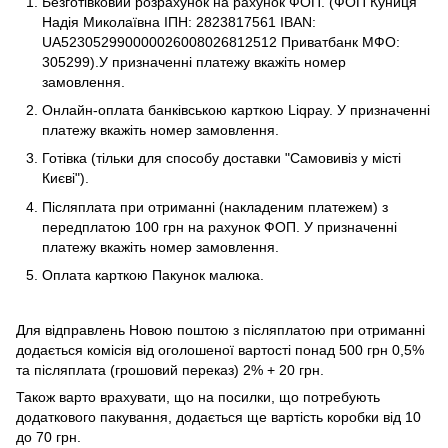
Безготівковий розрахунок на рахунок ФОП. (ФОП Куниця
Надія Миколаївна ІПН: 2823817561 IBAN:
UA523052990000026008026812512 Приватбанк МФО:
305299).У призначенні платежу вкажіть номер
замовлення.
Онлайн-оплата банківською карткою Liqpay. У призначенні
платежу вкажіть номер замовлення.
Готівка (тільки для способу доставки "Самовивіз у місті
Києві").
Післяплата при отриманні (накладеним платежем) з
передплатою 100 грн на рахунок ФОП. У призначенні
платежу вкажіть номер замовлення.
Оплата карткою Пакунок малюка.
Для відправлень Новою поштою з післяплатою при отриманні
додається комісія від оголошеної вартості понад 500 грн 0,5%
та післяплата (грошовий переказ) 2% + 20 грн.
Також варто врахувати, що на посилки, що потребують
додаткового пакування, додається ще вартість коробки від 10
до 70 грн.