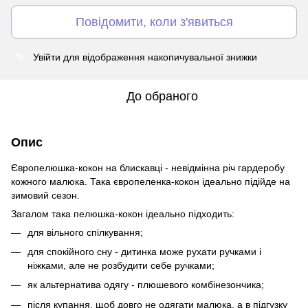
Повідомити, коли з'явиться
Увійти
для відображення накопичувальної знижки
%
До обраного
Опис
Європелюшка-кокон на блискавці - невідмінна річ гардеробу
кожного малюка. Така європеленка-кокон ідеально підійде на
зимовий сезон.
Загалом така пелюшка-кокон ідеально підходить:
для вільного спілкування;
для спокійного сну - дитинка може рухати ручками і
ніжками, але не розбудити себе ручками;
як альтернатива одягу - плюшевого комбінезончика;
після купання, щоб довго не одягати малюка, а в підгузку