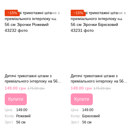
−15%
−15%
Дитячі трикотажні штани з
Дитячі трикотажні штани з
преміального інтерлоку на 56
преміального інтерлоку на 56
см Зірочки Рожевий
см Зірочки Бірюзовий
149.00 грн
149.00 грн
175.00 грн
175.00 грн
Купити
Купити
Ціна
149.00
Ціна
149.00
Колір
Рожевий
Колір
Бірюзовий
Зріст
56 см
Зріст
56 см