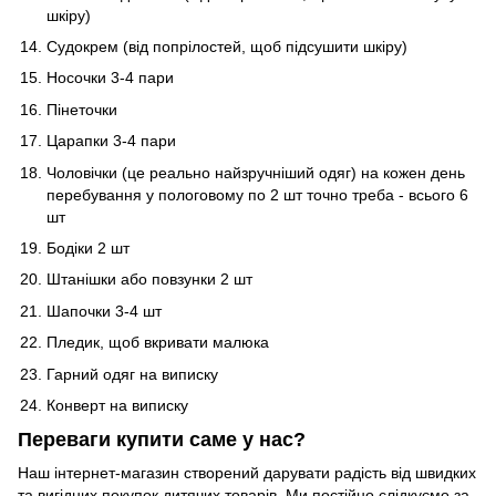
шкіру)
Судокрем (від попрілостей, щоб підсушити шкіру)
Носочки 3-4 пари
Пінеточки
Царапки 3-4 пари
Чоловічки (це реально найзручніший одяг) на кожен день
перебування у пологовому по 2 шт точно треба - всього 6
шт
Бодіки 2 шт
Штанішки або повзунки 2 шт
Шапочки 3-4 шт
Пледик, щоб вкривати малюка
Гарний одяг на виписку
Конверт на виписку
Переваги купити саме у нас?
Наш інтернет-магазин створений дарувати радість від швидких
та вигідних покупок дитячих товарів. Ми постійно слідкуємо за