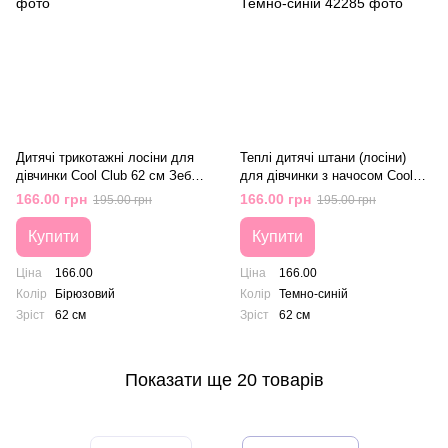
Дитячі трикотажні лосіни для
Теплі дитячі штани (лосіни)
дівчинки Cool Club 62 см Зебри
для дівчинки з начосом Cool
Бырюзовий
Club 62 cм Темно-синій
166.00 грн
166.00 грн
195.00 грн
195.00 грн
Купити
Купити
Ціна
166.00
Ціна
166.00
Колір
Бірюзовий
Колір
Темно-синій
Зріст
62 см
Зріст
62 см
Показати ще 20 товарів