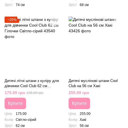
Зріст
74 см
Зріст
68 см
−26%
Дитячі літні штани з куліру для
Дитячі муслінові штани Cool
дівчинки Cool Club 62 см
Club на 56 cм Хакі
Гілочки Світло-сірий
175.00 грн
255.00 грн
235.00 грн
Купити
Купити
Ціна
175.00
Ціна
255.00
Колір
Світло-сірий
Колір
Хакі
Зріст
62 см
Зріст
56 см