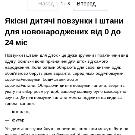
Назад
Вперед
1
з 8
Якісні дитячі повзунки і штани
для новонароджених від 0 до
24 міс
Повзунки і штани для діток - це дуже зручний і практичний вид
одягу, оскільки вони призначені для діток від самого
народження. Коли батьки обирають для своєї дитини одяг,
обов'язково беруть різні варіанти, серед яких боді+повзунки,
сорочка+повзунки, боді+штани або ж
сорочка+штани. Обираючи дитячі повзунки і штани, зверніть
увагу на вибір розміру, щоб вашому малюку було комфортно і
зручно. Дитячі повзунки і штани можна поділити на види за
типом тканини:
інтерлок;
футер.
Усі дитячі позвунки йдуть на резинці, штанішки можуть бути на
резинці або на гудзику чи блискавці. У нас представлені як