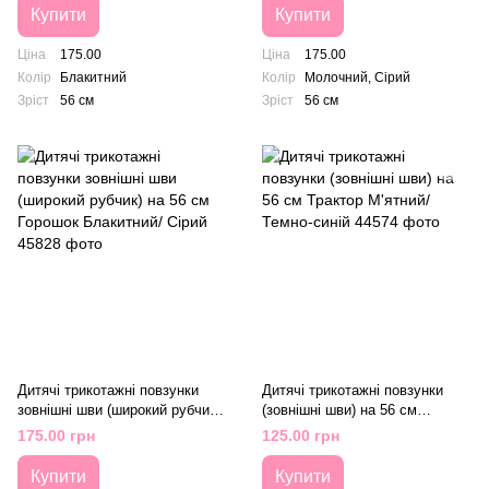
Купити
Купити
Ціна
175.00
Ціна
175.00
Колір
Блакитний
Колір
Молочний, Сірий
Зріст
56 см
Зріст
56 см
Дитячі трикотажні повзунки
Дитячі трикотажні повзунки
зовнішні шви (широкий рубчик)
(зовнішні шви) на 56 см
на 56 см Горошок Блакитний/
Трактор М'ятний/ Темно-синій
175.00 грн
125.00 грн
Сірий
Купити
Купити