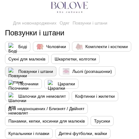
Для новонароджених
Одяг
Повзунки і штани
Повзунки і штани
Боді
Чоловічки
Комплекти і костюми
Сукні для малюків
Шкарпетки, колготки
Повзунки і штани
Льолі (розпашонки)
Пісочники
Царапки
Шапочки для немовлят
Кофтинки і жилетки
Для недоношених / Близнят / Двійнят
Панамки, кепки, косинки для малюків
Трусики
Купальники і плавки
Дитячі футболки, майки