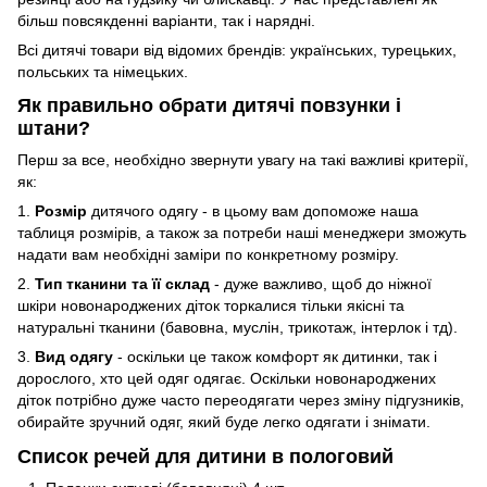
більш повсякденні варіанти, так і нарядні.
Всі дитячі товари від відомих брендів: українських, турецьких,
польських та німецьких.
Як правильно обрати дитячі повзунки і
штани?
Перш за все, необхідно звернути увагу на такі важливі критерії,
як:
1.
Розмір
дитячого одягу - в цьому вам допоможе наша
таблиця розмірів, а також за потреби наші менеджери зможуть
надати вам необхідні заміри по конкретному розміру.
2.
Тип тканини та її склад
- дуже важливо, щоб до ніжної
шкіри новонароджених діток торкалися тільки якісні та
натуральні тканини (бавовна, муслін, трикотаж, інтерлок і тд).
3.
Вид одягу
- оскільки це також комфорт як дитинки, так і
дорослого, хто цей одяг одягає. Оскільки новонароджених
діток потрібно дуже часто переодягати через зміну підгузників,
обирайте зручний одяг, який буде легко одягати і знімати.
Список речей для дитини в пологовий