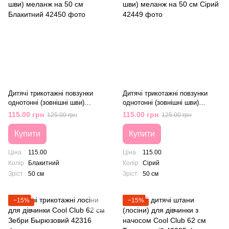
Дитячі трикотажні повзунки
Дитячі трикотажні повзунки
однотонні (зовнішні шви)
однотонні (зовнішні шви)
меланж на 50 см Блакитний
меланж на 50 см Сірий
115.00 грн
115.00 грн
125.00 грн
125.00 грн
Купити
Купити
Ціна
115.00
Ціна
115.00
Колір
Блакитний
Колір
Сірий
Зріст
50 см
Зріст
50 см
−15%
−15%