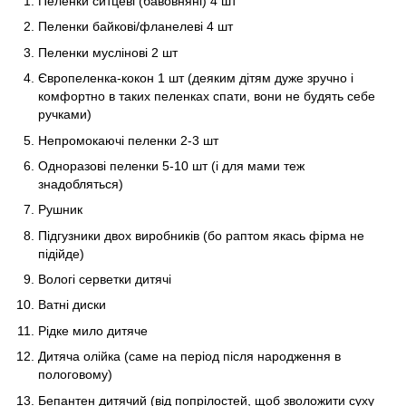
Пеленки ситцеві (бавовняні) 4 шт
Пеленки байкові/фланелеві 4 шт
Пеленки муслінові 2 шт
Європеленка-кокон 1 шт (деяким дітям дуже зручно і
комфортно в таких пеленках спати, вони не будять себе
ручками)
Непромокаючі пеленки 2-3 шт
Одноразові пеленки 5-10 шт (і для мами теж
знадобляться)
Рушник
Підгузники двох виробників (бо раптом якась фірма не
підійде)
Вологі серветки дитячі
Ватні диски
Рідке мило дитяче
Дитяча олійка (саме на період після народження в
пологовому)
Бепантен дитячий (від попрілостей, щоб зволожити суху