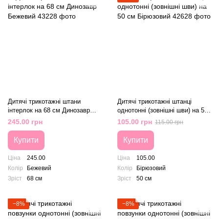
Дитячі трикотажні штани
Дитячі трикотажні штанці
інтерлок на 68 см Динозавр
однотонні (зовнішні шви) на 50
Бежевий
см Бірюзовий
245.00 грн
105.00 грн
115.00 грн
Купити
Купити
Ціна
245.00
Ціна
105.00
Колір
Бежевий
Колір
Бірюзовий
Зріст
68 см
Зріст
50 см
−8%
−8%