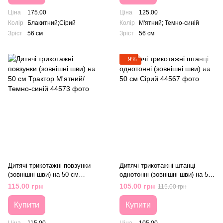
Ціна
175.00
Ціна
125.00
Колір
Блакитний;Сірий
Колір
М'ятний; Темно-синій
Зріст
56 см
Зріст
56 см
−9%
Дитячі трикотажні повзунки
Дитячі трикотажні штанці
(зовнішні шви) на 50 см
однотонні (зовнішні шви) на 50
Трактор М'ятний/ Темно-синій
см Сірий
115.00 грн
105.00 грн
115.00 грн
Купити
Купити