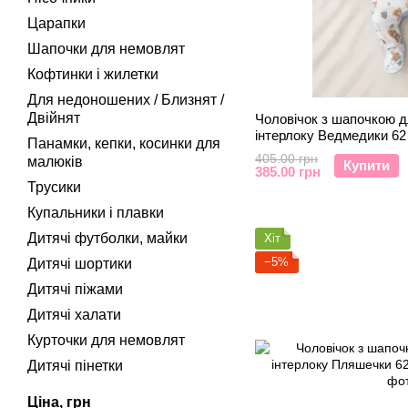
Царапки
Шапочки для немовлят
Кофтинки і жилетки
Для недоношених / Близнят /
Двійнят
Чоловічок з шапочкою д
інтерлоку Ведмедики 62
Панамки, кепки, косинки для
405.00 грн
малюків
Купити
385.00 грн
Трусики
Купальники і плавки
Дитячі футболки, майки
Хіт
−5%
Дитячі шортики
Дитячі піжами
Дитячі халати
Курточки для немовлят
Дитячі пінетки
Ціна, грн