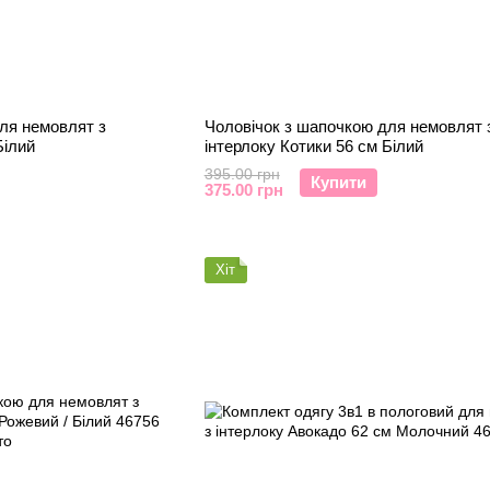
ля немовлят з
Чоловічок з шапочкою для немовлят 
Білий
інтерлоку Котики 56 см Білий
395.00 грн
Купити
375.00 грн
Хіт