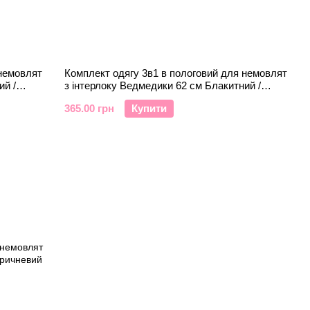
 немовлят
Комплект одягу 3в1 в пологовий для немовлят
ий /
з інтерлоку Ведмедики 62 см Блакитний /
Білий
365.00 грн
Купити