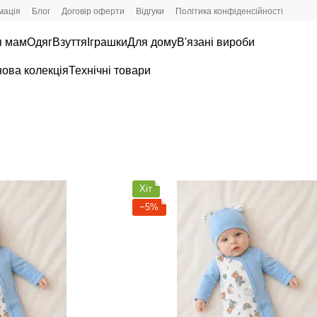
мація
Блог
Договір оферти
Відгуки
Політика конфіденсійності
я мам
Одяг
Взуття
Іграшки
Для дому
В'язані вироби
нова колекція
Технічні товари
Хіт
−5%