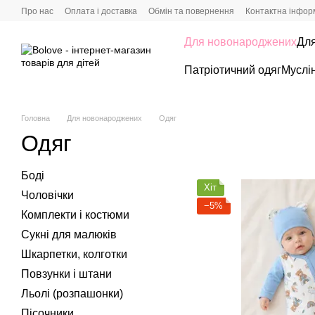
Перейти до основного контенту
Про нас
Оплата і доставка
Обмін та повернення
Контактна інфор
Для новонароджених
Дл
Патріотичний одяг
Муслі
Головна
Для новонароджених
Одяг
Одяг
Боді
Хіт
Чоловічки
−5%
Комплекти і костюми
Сукні для малюків
Шкарпетки, колготки
Повзунки і штани
Льолі (розпашонки)
Пісочники