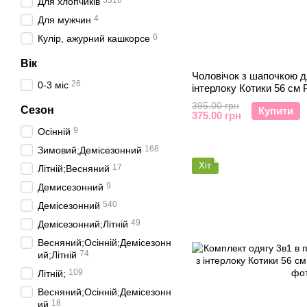
3316
Для хлопчиків
4
Для мужчин
6
Кулір, ажурний кашкорсе
Вік
Чоловічок з шапочкою д
26
0-3 міс
інтерлоку Котики 56 см 
395.00 грн
Сезон
Купити
375.00 грн
9
Осінній
168
Зимовий;Демісезонний
Хіт
17
Літній;Весняний
9
Демисезонний
540
Деміcезонний
49
Демісезонний;Літній
Весняний;Осінній;Демісезонн
74
ий;Літній
109
Літній;
Весняний;Осінній;Демісезонн
18
ий