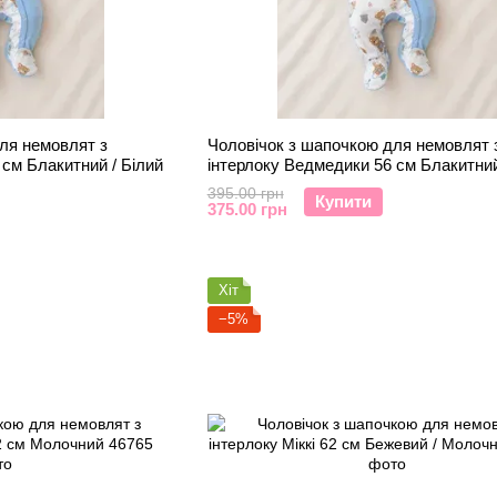
ля немовлят з
Чоловічок з шапочкою для немовлят 
 см Блакитний / Білий
інтерлоку Ведмедики 56 см Блакитний
395.00 грн
Купити
375.00 грн
Хіт
−5%