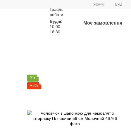
Укр
Рус
Вхід
Графік
роботи:
Будні:
Моє замовлення
10:00–
18:30
Хіт
−5%