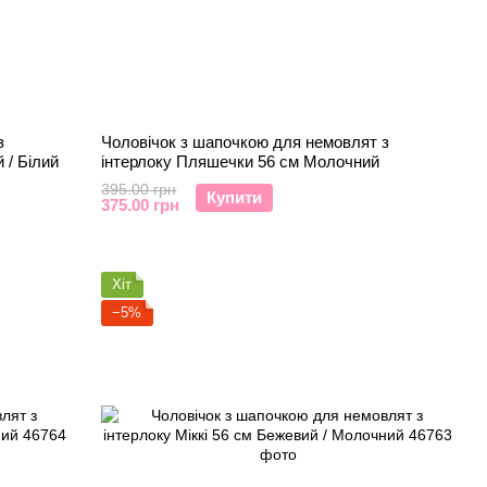
з
Чоловічок з шапочкою для немовлят з
 / Білий
інтерлоку Пляшечки 56 см Молочний
395.00 грн
Купити
375.00 грн
Хіт
−5%