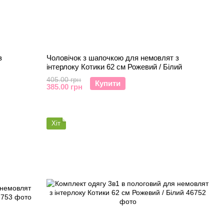
з
Чоловічок з шапочкою для немовлят з
інтерлоку Котики 62 см Рожевий / Білий
405.00 грн
Купити
385.00 грн
Хіт