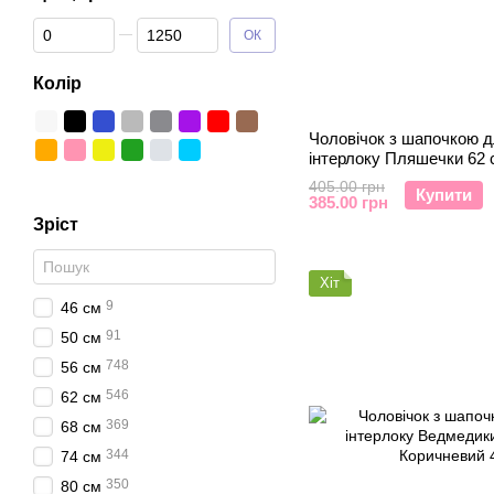
Від Ціна, грн
До Ціна, грн
ОК
Колір
Чоловічок з шапочкою д
інтерлоку Пляшечки 62
405.00 грн
Купити
385.00 грн
Зріст
Хіт
9
46 см
91
50 см
748
56 см
546
62 см
369
68 см
344
74 см
350
80 см