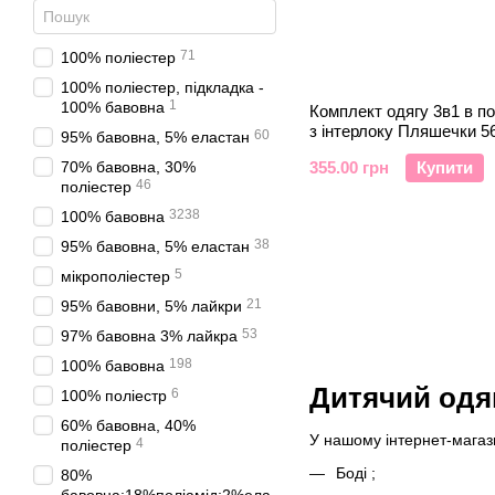
71
100% поліестер
100% поліестер, підкладка -
1
100% бавовна
Комплект одягу 3в1 в п
з інтерлоку Пляшечки 56
60
95% бавовна, 5% еластан
70% бавовна, 30%
355.00 грн
Купити
46
поліестер
3238
100% бавовна
38
95% бавовна, 5% еластан
5
мікрополіестер
21
95% бавовни, 5% лайкри
53
97% бавовна 3% лайкра
198
100% бавовна
Дитячий одя
6
100% поліестр
60% бавовна, 40%
У нашому інтернет-мага
4
поліестер
Боді
;
80%