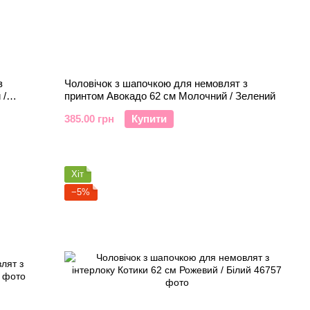
з
Чоловічок з шапочкою для немовлят з
 /
принтом Авокадо 62 см Молочний / Зелений
385.00 грн
Купити
Хіт
−5%