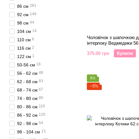
281
86 см
149
92 см
44
98 см
14
104 см
Чоловічок з шапочкою д
6
110 см
інтерлоку Ведмедики 56
2
116 см
Коричневий
375.00 грн
Купити
1
122 см
18
50-56 см
48
56 - 62 см
Хіт
83
62 - 68 см
−5%
67
68 - 74 см
80
74 - 80 см
110
80 - 86 см
120
86 - 92 см
54
92 - 98 см
13
98 - 104 см