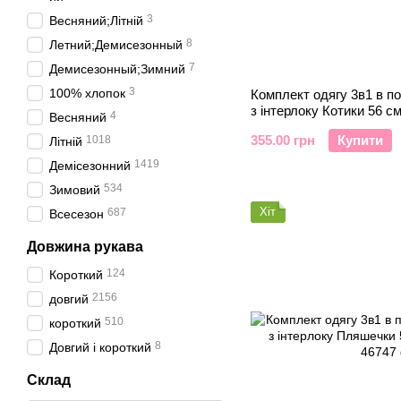
3
Весняний;Літній
8
Летний;Демисезонный
7
Демисезонный;Зимний
3
100% хлопок
Комплект одягу 3в1 в п
з інтерлоку Котики 56 с
4
Весняний
355.00 грн
Купити
1018
Літній
1419
Демісезонний
534
Зимовий
Хіт
687
Всесезон
Довжина рукава
124
Короткий
2156
довгий
510
короткий
8
Довгий і короткий
Склад