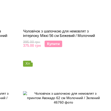
з
Чоловічок з шапочкою для немовлят з
чний
інтерлоку Міккі 56 см Бежевий / Молочний
395.00 грн
Купити
375.00 грн
Хіт