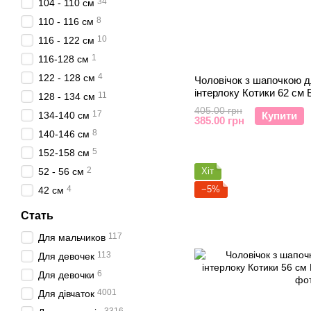
34
104 - 110 см
8
110 - 116 см
10
116 - 122 см
1
116-128 см
4
122 - 128 см
Чоловічок з шапочкою д
інтерлоку Котики 62 см 
11
128 - 134 см
405.00 грн
17
134-140 см
Купити
385.00 грн
8
140-146 см
5
152-158 см
2
52 - 56 см
Хіт
4
−5%
42 см
Стать
117
Для мальчиков
113
Для девочек
6
Для девочки
4001
Для дівчаток