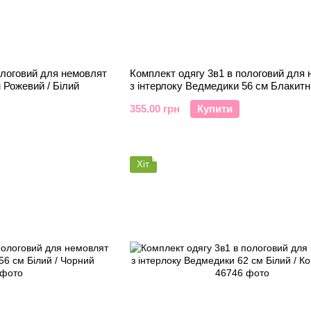
ологовий для немовлят
Комплект одягу 3в1 в пологовий для
м Рожевий / Білий
з інтерлоку Ведмедики 56 см Блакитн
Білий
355.00 грн
Купити
Хіт