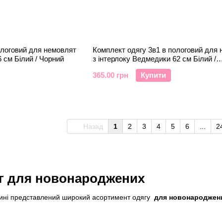
ологовий для немовлят
Комплект одягу 3в1 в пологовий для
 см Білий / Чорний
з інтерлоку Ведмедики 62 см Білий /
Коричневий
365.00 грн
Купити
Назад
1
2
3
4
5
6
...
2
г для новонароджених
зині представлений широкий асортимент одягу
для новонароджених