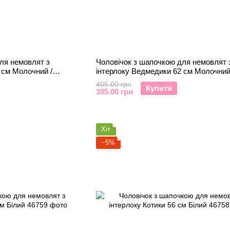
ля немовлят з
Чоловічок з шапочкою для немовлят 
 см Молочний /
інтерлоку Ведмедики 62 см Молочний
Коричневий
405.00 грн
Купити
385.00 грн
Хіт
−5%