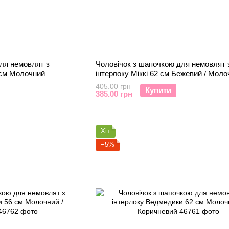
ля немовлят з
Чоловічок з шапочкою для немовлят 
 см Молочний
інтерлоку Міккі 62 см Бежевий / Моло
405.00 грн
Купити
385.00 грн
Хіт
−5%