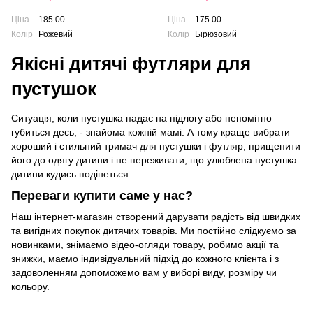
Ціна
185.00
Ціна
175.00
Колір
Рожевий
Колір
Бірюзовий
Якісні дитячі футляри для
пустушок
Ситуація, коли пустушка падає на підлогу або непомітно
губиться десь, - знайома кожній мамі. А тому краще вибрати
хороший і стильний тримач для пустушки і футляр, прищепити
його до одягу дитини і не переживати, що улюблена пустушка
дитини кудись подінеться.
Переваги купити саме у нас?
Наш інтернет-магазин створений дарувати радість від швидких
та вигідних покупок дитячих товарів. Ми постійно слідкуємо за
новинками, знімаємо відео-огляди товару, робимо акції та
знижки, маємо індивідуальний підхід до кожного клієнта і з
задоволенням допоможемо вам у виборі виду, розміру чи
кольору.