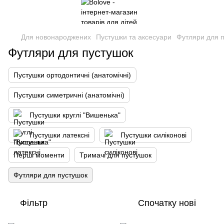
Для новонароджених
Пустушки та аксесуари
Футляри для 
Футляри для пустушок
Пустушки ортодонтичні (анатомічні)
Пустушки симетричні (анатомічні)
Пустушки круглі "Вишенька"
Пустушки латексні
Пустушки силіконові
Перші моменти
Тримачі для пустушок
Футляри для пустушок
Фільтр
Спочатку нові