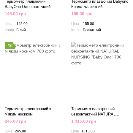
Термометр плаваючий
Термометр плаваючий Babyono
BabyOno Оленятко Білий
Коала Блакитний
145.00 грн
155.00 грн
Ціна
145.00
Ціна
155.00
Колір
Білий
Колір
Блакитний
Хіт
Термометр електронний з
Термометр електронний
м'яким носиком
безконтактний NATURAL
NURSING "Baby Ono"
245.00 грн
1 315.00 грн
Ціна
245.00
Ціна
1315.00