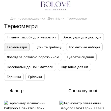
Для новонароджених
Для гігієни
Термометри
Термометри
Гігієнічні засоби для немовлят
Аксесуари для догляду
Термометри
Щітки та гребінці
Косметичні набори
Догляд за ротовою порожниною
Туалетні сидіння
Пеленальні дошки / матраси
Підставка для ніг
Горщики
Грілочки
Фільтр
Спочатку нові