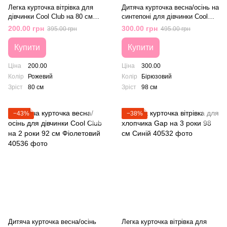
Легка курточка вітрівка для
Дитяча курточка весна/осінь на
дівчинки Cool Club на 80 см
синтепоні для дівчинки Cool
Рожевий
Club на 3 роки 98 см Бірюзовий
200.00 грн
300.00 грн
395.00 грн
495.00 грн
Купити
Купити
Ціна
200.00
Ціна
300.00
Колір
Рожевий
Колір
Бірюзовий
Зріст
80 см
Зріст
98 см
−43%
−38%
Дитяча курточка весна/осінь
Легка курточка вітрівка для