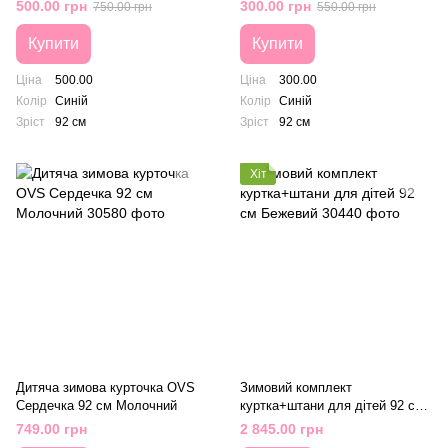
Синій
см Горошок Синій
500.00 грн
300.00 грн
750.00 грн
550.00 грн
Купити
Купити
Ціна
500.00
Ціна
300.00
Колір
Синій
Колір
Синій
Зріст
92 см
Зріст
92 см
Хіт
Дитяча зимова курточка OVS
Зимовий комплект
Сердечка 92 см Молочний
куртка+штани для дітей 92 см
Бежевий
749.00 грн
2 845.00 грн