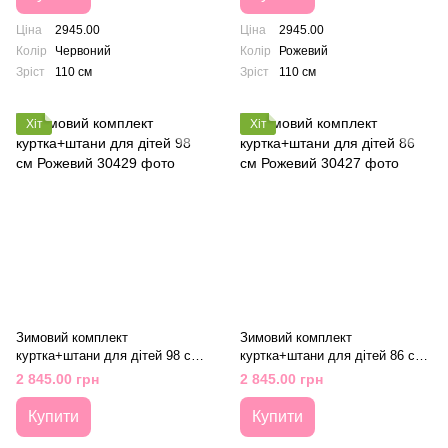
Ціна
2945.00
Ціна
2945.00
Колір
Червоний
Колір
Рожевий
Зріст
110 см
Зріст
110 см
Хіт
Хіт
Зимовий комплект
Зимовий комплект
куртка+штани для дітей 98 см
куртка+штани для дітей 86 см
Рожевий
Рожевий
2 845.00 грн
2 845.00 грн
Купити
Купити