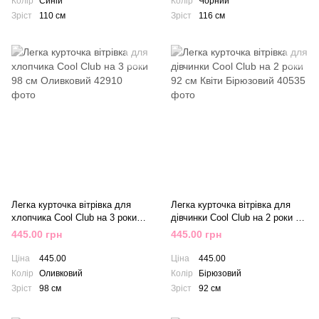
Колір
Синій
Колір
Чорний
Зріст
110 см
Зріст
116 см
Легка курточка вітрівка для
Легка курточка вітрівка для
хлопчика Cool Club на 3 роки
дівчинки Cool Club на 2 роки 92
98 см Оливковий
см Квіти Бірюзовий
445.00 грн
445.00 грн
Ціна
445.00
Ціна
445.00
Колір
Оливковий
Колір
Бірюзовий
Зріст
98 см
Зріст
92 см