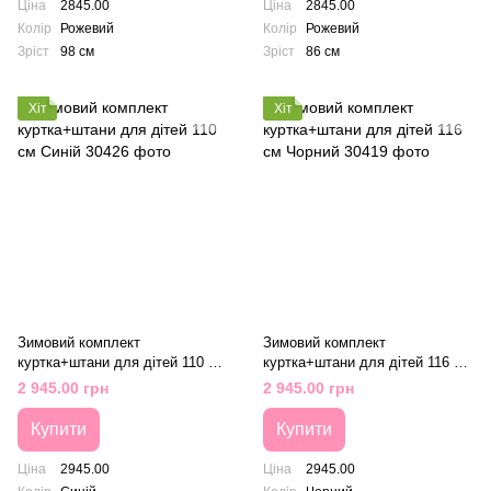
Ціна
2845.00
Ціна
2845.00
Колір
Рожевий
Колір
Рожевий
Зріст
98 см
Зріст
86 см
Хіт
Хіт
Зимовий комплект
Зимовий комплект
куртка+штани для дітей 110 см
куртка+штани для дітей 116 см
Синій
Чорний
2 945.00 грн
2 945.00 грн
Купити
Купити
Ціна
2945.00
Ціна
2945.00