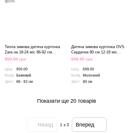
Тепла зимова дитяча курточка
Дитяча зимова курточка OVS
Zara на 18-24 міс 86-92 см
Сердечка 80 см 12-18 міс
Бежевий
Молочний
950.00 грн
699.00 грн
Ціна
950.00
Ціна
699.00
Колір
Бежевий
Колір
Молочний
Зріст
86 - 92 см
Зріст
80 см
Показати ще 20 товарів
Назад
Вперед
1
з 3