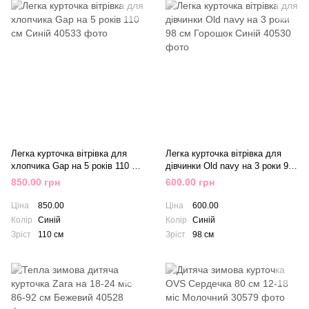
Легка курточка вітрівка для
Легка курточка вітрівка для
хлопчика Gap на 5 років 110 см
дівчинки Old navy на 3 роки 98
Синій
см Горошок Синій
850.00 грн
600.00 грн
Ціна
850.00
Ціна
600.00
Колір
Синій
Колір
Синій
Зріст
110 см
Зріст
98 см