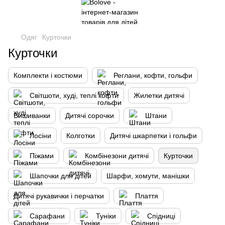
Одяг
Курточки
Курточки
Комплекти і костюми
Реглани, кофти, гольфи
Світшоти, худі, теплі кофти
Жилетки дитячі
Вишиванки
Дитячі сорочки
Штани
Лосіни
Колготки
Дитячі шкарпетки і гольфи
Піжами
Комбінезони дитячі
Курточки
Шапочки для дітей
Шарфи, хомути, манішки
Дитячі рукавички і перчатки
Плаття
Сарафани
Туніки
Спідниці