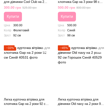
для дівчинки Cool Club на 2
хлопчика Gap на 3 роки 98 см
роки 92 см Фіолетовий
Синій
300.00 грн
500.00 грн
525.00 грн
800.00 грн
Купити
Купити
Ціна
300.00
Ціна
500.00
Колір
Фіолетовий
Колір
Синій
Зріст
92 см
Зріст
98 см
−33%
−45%
Легка курточка вітрівка для
Легка курточка вітрівка для
хлопчика Gap на 2 роки 92 см
дівчинки Old navy на 2 роки 92