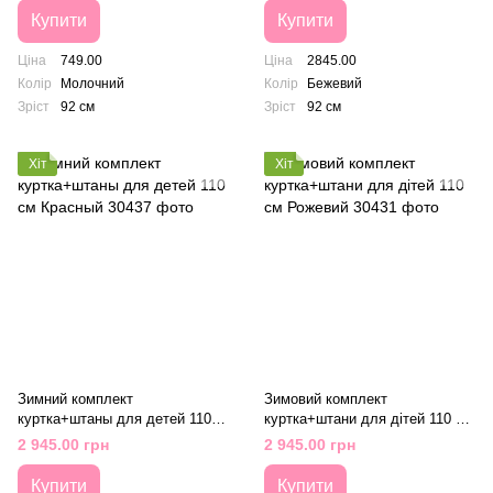
Купити
Купити
Ціна
749.00
Ціна
2845.00
Колір
Молочний
Колір
Бежевий
Зріст
92 см
Зріст
92 см
Хіт
Хіт
Зимний комплект
Зимовий комплект
куртка+штаны для детей 110
куртка+штани для дітей 110 см
см Красный
Рожевий
2 945.00 грн
2 945.00 грн
Купити
Купити