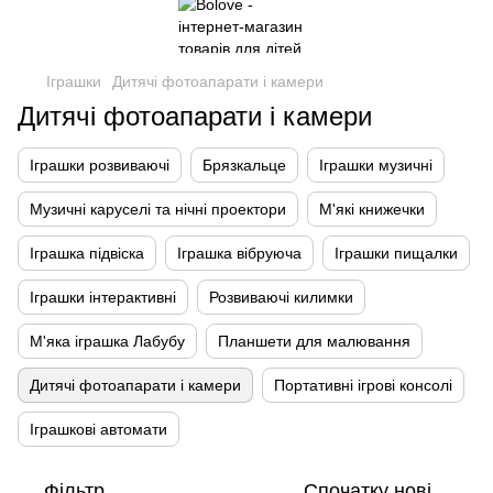
Іграшки
Дитячі фотоапарати і камери
Дитячі фотоапарати і камери
Іграшки розвиваючі
Брязкальце
Іграшки музичні
Музичні каруселі та нічні проектори
М'які книжечки
Іграшка підвіска
Іграшка вібруюча
Іграшки пищалки
Іграшки інтерактивні
Розвиваючі килимки
М'яка іграшка Лабубу
Планшети для малювання
Дитячі фотоапарати і камери
Портативні ігрові консолі
Іграшкові автомати
Фільтр
Спочатку нові