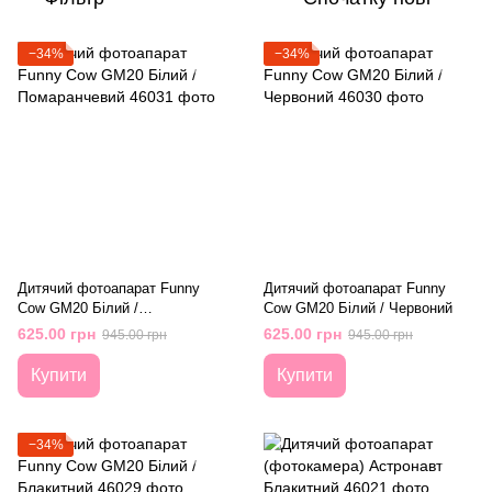
−34%
−34%
Дитячий фотоапарат Funny
Дитячий фотоапарат Funny
Cow GM20 Білий /
Cow GM20 Білий / Червоний
Помаранчевий
625.00 грн
625.00 грн
945.00 грн
945.00 грн
Купити
Купити
−34%