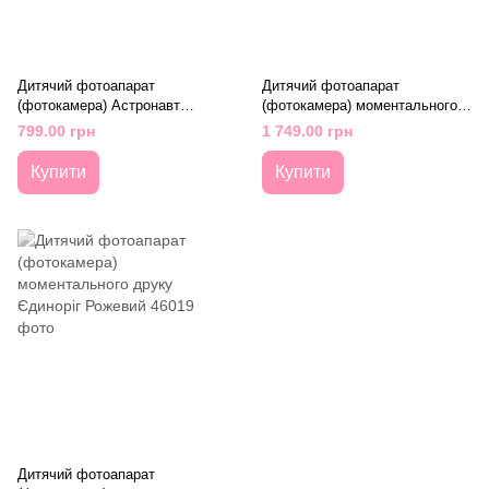
Дитячий фотоапарат
Дитячий фотоапарат
(фотокамера) Астронавт
(фотокамера) моментального
Рожевий
друку Діно Блакитний
799.00 грн
1 749.00 грн
Купити
Купити
Дитячий фотоапарат