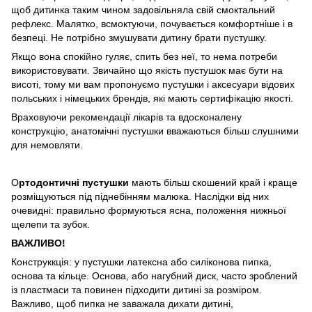
щоб дитинка таким чином задовільняла свій смоктальний
рефлекс. Малятко, всмоктуючи, почувається комфортніше і в
безпеці. Не потрібно змушувати дитину брати пустушку.
Якщо вона спокійно гуляє, спить без неї, то нема потреби
використовувати. Звичайно що якість пустушок має бути на
висоті, тому ми вам пропонуємо пустушки і аксесуари відових
польських і німецьких брендів, які мають сертифікацію якості.
Враховуючи рекомендації лікарів та вдосконалену
конструкцію, анатомічні пустушки вважаються більш слушними
для немовляти.
О
ртодонтичні пустушки
мають більш скошений край і краще
розміщуються під піднебінням малюка. Наслідки від них
очевидні: правильно формуються ясна, положення нижньої
щелепи та зубок.
ВАЖЛИВО!
Конструккція: у пустушки латексна або силіконова пипка,
основа та кільце. Основа, або нагубний диск, часто зроблений
із пластмаси та повинен підходити дитині за розміром.
Важливо, щоб пипка не заважала дихати дитині,