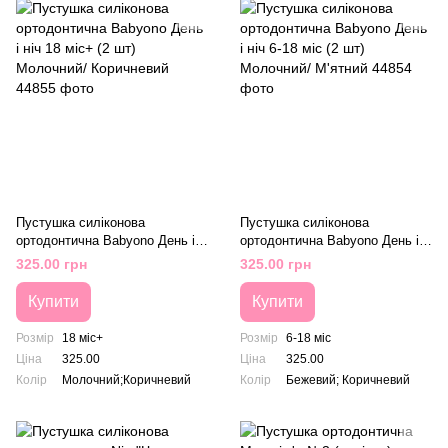
Пустушка силіконова
Пустушка силіконова
ортодонтична Babyono День і
ортодонтична Babyono День і
ніч 18 міс+ (2 шт) Молочний/
ніч 6-18 міс (2 шт) Молочний/
325.00 грн
325.00 грн
Коричневий
М'ятний
Купити
Купити
Розмір
18 міс+
Розмір
6-18 міс
Ціна
325.00
Ціна
325.00
Колір
Молочний;Коричневий
Колір
Бежевий; Коричневий