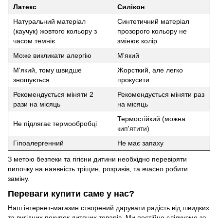
Латекс
Силікон
Натуральний матеріал
Синтетичний матеріал
(каучук) жовтого кольору з
прозорого кольору не
часом темніє
змінює колір
Може викликати алергію
М'який
М'який, тому швидше
Жорсткий, але легко
зношується
прокусити
Рекомендується міняти 2
Рекомендується міняти раз
рази на місяць
на місяць
Термостійкий (можна
Не підлягає термообробці
кип'ятити)
Гіпоалергенний
Не має запаху
З метою безпеки та гігієни дитини необхідно перевіряти
пипочку на наявність тріщин, розривів, та вчасно робити
заміну.
Переваги купити саме у нас?
Наш інтернет-магазин створений дарувати радість від швидких
та вигідних покупок дитячих товарів. Ми постійно слідкуємо за