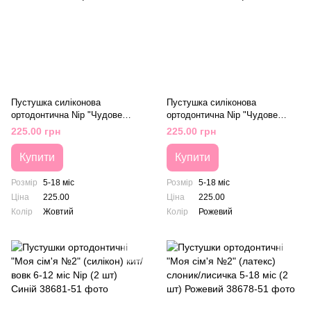
Пустушка силіконова
Пустушка силіконова
ортодонтична Nip "Чудове
ортодонтична Nip "Чудове
життя №2" 5-18 міс (2 шт)
життя №2" 5-18 міс (2 шт)
225.00 грн
225.00 грн
Жовтий
Рожевий
Купити
Купити
Розмір
5-18 міс
Розмір
5-18 міс
Ціна
225.00
Ціна
225.00
Колір
Жовтий
Колір
Рожевий