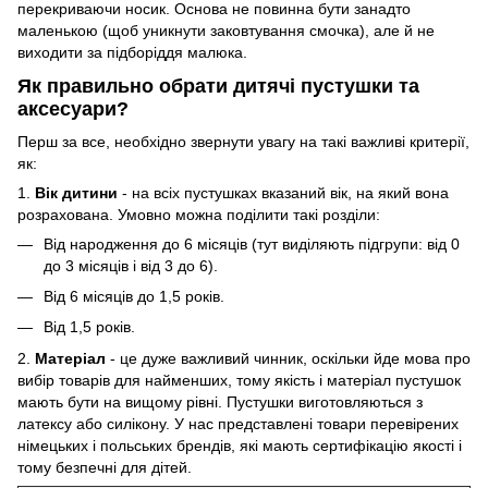
перекриваючи носик. Основа не повинна бути занадто
маленькою (щоб уникнути заковтування смочка), але й не
виходити за підборіддя малюка.
Як правильно обрати дитячі пустушки та
аксесуари?
Перш за все, необхідно звернути увагу на такі важливі критерії,
як:
1.
Вік дитини
- на всіх пустушках вказаний вік, на який вона
розрахована. Умовно можна поділити такі розділи:
Від народження до 6 місяців (тут виділяють підгрупи: від 0
до 3 місяців і від 3 до 6).
Від 6 місяців до 1,5 років.
Від 1,5 років.
2.
Матеріал
- це дуже важливий чинник, оскільки йде мова про
вибір товарів для найменших, тому якість і матеріал пустушок
мають бути на вищому рівні. Пустушки виготовляються з
латексу або силікону. У нас представлені товари перевірених
німецьких і польських брендів, які мають сертифікацію якості і
тому безпечні для дітей.