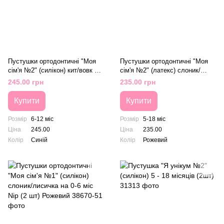
Пустушки ортодонтичні "Моя
Пустушки ортодонтичні "Моя
сім'я №2" (силікон) кит/вовк 6-
сім'я №2" (латекс) слоник/
12 міс Nip (2 шт) Синій
лисичка 5-18 міс (2 шт)
245.00 грн
235.00 грн
Рожевий
Купити
Купити
Розмір
6-12 міс
Розмір
5-18 міс
Ціна
245.00
Ціна
235.00
Колір
Синій
Колір
Рожевий