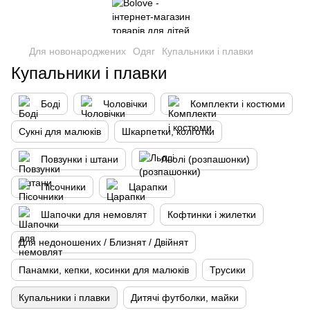
Для новонароджених
Одяг
Купальники і плавки
Купальники і плавки
Боді
Чоловічки
Комплекти і костюми
Сукні для малюків
Шкарпетки, колготки
Повзунки і штани
Льолі (розпашонки)
Пісочники
Царапки
Шапочки для немовлят
Кофтинки і жилетки
Для недоношених / Близнят / Двійнят
Панамки, кепки, косинки для малюків
Трусики
Купальники і плавки
Дитячі футболки, майки