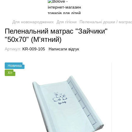
Для новонароджених
Для гігієни
Пеленальні дошки / матра
Пеленальний матрас "Зайчики"
"50х70" (М'ятний)
Артикул:
KR-009-105
Написати відгук
Новинка
Хіт