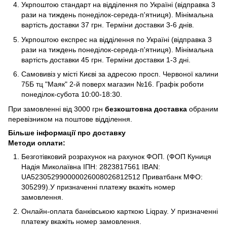
Укрпоштою стандарт на відділення по Україні (відправка 3
рази на тиждень понеділок-середа-п'ятниця). Мінімальна
вартість доставки 37 грн. Терміни доставки 3-6 днів.
Укрпоштою експрес на відділення по Україні (відправка 3
рази на тиждень понеділок-середа-п'ятниця). Мінімальна
вартість доставки 45 грн. Терміни доставки 1-3 дні.
Самовивіз у місті Києві за адресою просп. Червоної калини
75Б тц "Маяк" 2-й поверх магазин №16. Графік роботи
понеділок-субота 10:00-18:30.
При замовленні від 3000 грн
безкоштовна доставка
обраним
перевізником на поштове відділення.
Більше інформації про доставку
Методи оплати:
Безготівковий розрахунок на рахунок ФОП. (ФОП Куниця
Надія Миколаївна ІПН: 2823817561 IBAN:
UA523052990000026008026812512 Приватбанк МФО:
305299).У призначенні платежу вкажіть номер
замовлення.
Онлайн-оплата банківською карткою Liqpay. У призначенні
платежу вкажіть номер замовлення.