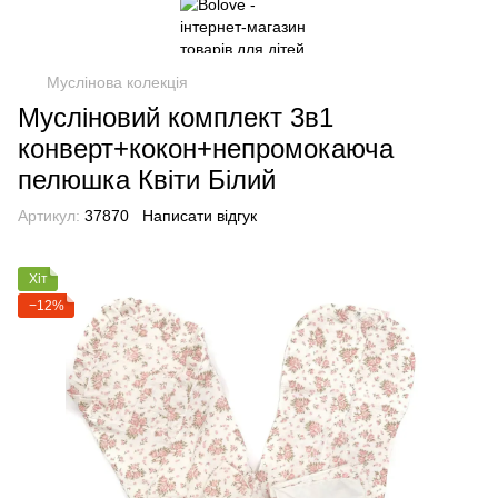
Муслінова колекція
Мусліновий комплект 3в1
конверт+кокон+непромокаюча
пелюшка Квіти Білий
Артикул:
37870
Написати відгук
Хіт
−12%