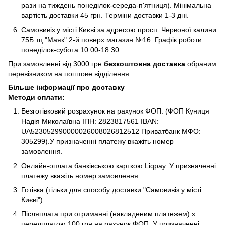
рази на тиждень понеділок-середа-п'ятниця). Мінімальна
вартість доставки 45 грн. Терміни доставки 1-3 дні.
Самовивіз у місті Києві за адресою просп. Червоної калини
75Б тц "Маяк" 2-й поверх магазин №16. Графік роботи
понеділок-субота 10:00-18:30.
При замовленні від 3000 грн
безкоштовна доставка
обраним
перевізником на поштове відділення.
Більше інформації про доставку
Методи оплати:
Безготівковий розрахунок на рахунок ФОП. (ФОП Куниця
Надія Миколаївна ІПН: 2823817561 IBAN:
UA523052990000026008026812512 Приватбанк МФО:
305299).У призначенні платежу вкажіть номер
замовлення.
Онлайн-оплата банківською карткою Liqpay. У призначенні
платежу вкажіть номер замовлення.
Готівка (тільки для способу доставки "Самовивіз у місті
Києві").
Післяплата при отриманні (накладеним платежем) з
передплатою 100 грн на рахунок ФОП. У призначенні