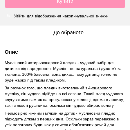
Купити
Увійти
для відображення накопичувальної знижки
%
До обраного
Опис
Мусліновий чотирьохшаровий пледик - чудовий вибір для
дитинки від народження. Муслін - це натуральна і дуже м'яка
тканина, 100% бавовна, вона дихає, тому дитинці точно не
буде жарко під таким пледиком.
За рахунок того, що пледик виготовлений з 4-хшарового
мусліну, він чудово підійде на всі сезони. Такий плед чудового
слугуватиме вам як на прогулянках у колясці, вдома в ліжечку,
так і в якості рушничка, оскільки він чудово вбирає вологу.
Неймовірно ніжним і м'який на дотик - мусліновий пледик
підходить діткам з перших днів. Оскільки зараз переважно в
усіх пологових будинках у список обов'язкових речей для