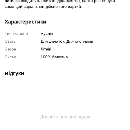
дитинки входить пледик/ковдра/одіялко, варто розглянути
саме цей варіант, він дійсно того вартий.
Характеристики
Тип тканини
муслін
Стать
Для дівчаток, Для хлопчиків
Сезон
Літній
Склад
100% бавовна
Відгуки
Додайте перший відгук