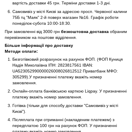
вартість доставки 45 грн. Терміни доставки 1-3 дні.
Самовивіз у місті Києві за адресою просп. Червоної калини
75Б тц "Маяк" 2-й поверх магазин №16. Графік роботи
понеділок-субота 10:00-18:30.
При замовленні від 3000 грн
безкоштовна доставка
обраним
перевізником на поштове відділення.
Більше інформації про доставку
Методи оплати:
Безготівковий розрахунок на рахунок ФОП. (ФОП Куниця
Надія Миколаївна ІПН: 2823817561 IBAN:
UA523052990000026008026812512 Приватбанк МФО:
305299).У призначенні платежу вкажіть номер
замовлення.
Онлайн-оплата банківською карткою Liqpay. У призначенні
платежу вкажіть номер замовлення.
Готівка (тільки для способу доставки "Самовивіз у місті
Києві").
Післяплата при отриманні (накладеним платежем) з
передплатою 100 грн на рахунок ФОП. У призначенні
платежу вкажіть номер замовлення.