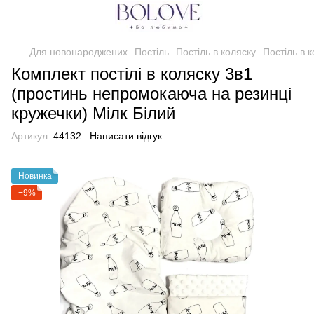
Для новонароджених
Постіль
Постіль в коляску
Постіль в 
Комплект постілі в коляску 3в1
(простинь непромокаюча на резинці
кружечки) Мілк Білий
Артикул:
44132
Написати відгук
Новинка
−9%