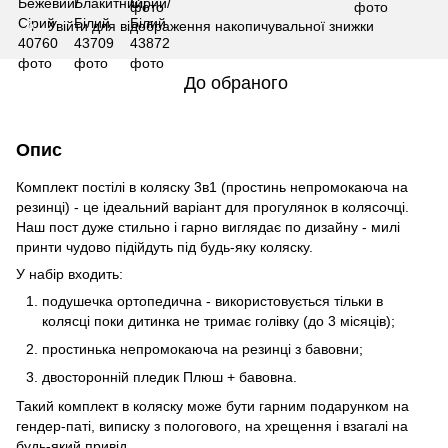
Увійти
для відображення накопичувальної знижки
%
До обраного
Опис
Комплект постілі в коляску 3в1 (простинь непромокаюча на
резинці) - це ідеальний варіант для прогулянок в колясочці.
Наш пост дуже стильно і гарно виглядає по дизайну - милі
принти чудово підійдуть під будь-яку коляску.
У набір входить:
подушечка ортопедична - використовується тільки в
колясці поки дитинка не тримає голівку (до 3 місяців);
простинька непромокаюча на резинці з бавовни;
двосторонній пледик Плюш + бавовна.
Такий комплект в коляску може бути гарним подарунком на
гендер-паті, виписку з пологового, на хрещення і взагалі на
будь-який привід.