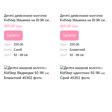
Дитячі демісезонні колготки
Дитячі демісезонні колготки
KidStep Машинки на 92-98 см
KidStep Машинка на 92-98 см
Синій
Блакитний
205.00 грн
205.00 грн
Купити
Купити
Ціна
205.00
Ціна
205.00
Колір
Синій
Колір
Блакитний
Зріст
92 - 98 см
Зріст
92 - 98 см