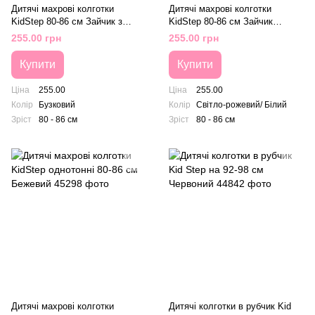
Дитячі махрові колготки
Дитячі махрові колготки
KidStep 80-86 см Зайчик з
KidStep 80-86 см Зайчик
сердечком Бузковий
Світло-рожевий/ Білий
255.00 грн
255.00 грн
Купити
Купити
Ціна
255.00
Ціна
255.00
Колір
Бузковий
Колір
Світло-рожевий/ Білий
Зріст
80 - 86 см
Зріст
80 - 86 см
Дитячі махрові колготки
Дитячі колготки в рубчик Kid