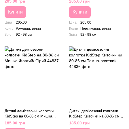
205.00 грн
205.00 грн
Купити
Купити
Ціна
205.00
Ціна
205.00
Колір
Рожевий; Білий
Колір
Персиковий; Білий
Зріст
92 - 98 см
Зріст
92 - 98 см
Дитячі демісезонні колготки
Дитячі демісезонні колготки
KidStep на 80-86 см Мишка
KidStep Квіточки на 80-86 см
Жовтий/ Сірий
Темно-рожевий
185.00 грн
185.00 грн