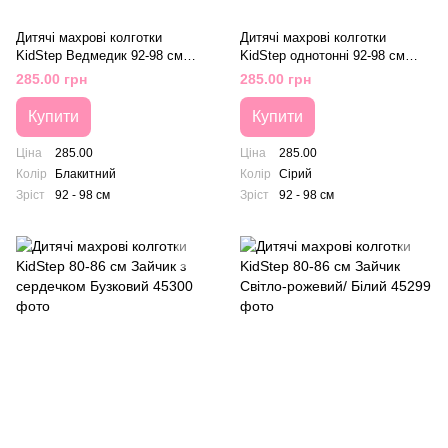
Дитячі махрові колготки
Дитячі махрові колготки
KidStep Ведмедик 92-98 см
KidStep однотонні 92-98 см
Блакитний
Сірий
285.00 грн
285.00 грн
Купити
Купити
Ціна
285.00
Ціна
285.00
Колір
Блакитний
Колір
Сірий
Зріст
92 - 98 см
Зріст
92 - 98 см