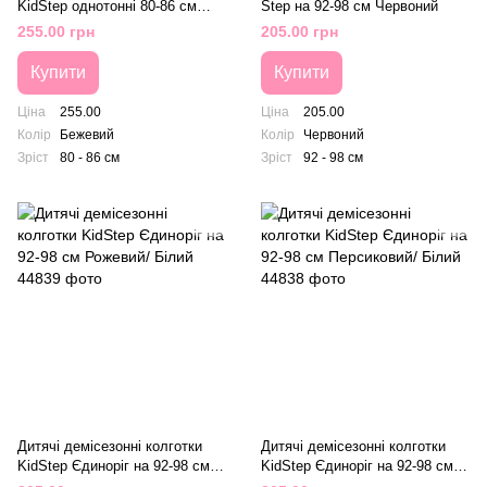
KidStep однотонні 80-86 см
Step на 92-98 см Червоний
Бежевий
255.00 грн
205.00 грн
Купити
Купити
Ціна
255.00
Ціна
205.00
Колір
Бежевий
Колір
Червоний
Зріст
80 - 86 см
Зріст
92 - 98 см
Дитячі демісезонні колготки
Дитячі демісезонні колготки
KidStep Єдиноріг на 92-98 см
KidStep Єдиноріг на 92-98 см
Рожевий/ Білий
Персиковий/ Білий