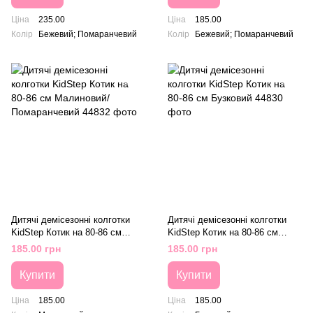
Ціна
235.00
Ціна
185.00
Колір
Бежевий; Помаранчевий
Колір
Бежевий; Помаранчевий
Дитячі демісезонні колготки
Дитячі демісезонні колготки
KidStep Котик на 80-86 см
KidStep Котик на 80-86 см
Малиновий/ Помаранчевий
Бузковий
185.00 грн
185.00 грн
Купити
Купити
Ціна
185.00
Ціна
185.00