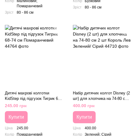
Колір
Малиновий;
Колір
Бузковий
Помаранчевий
Зріст
80 - 86 см
Зріст
80 - 86 см
Дитячі махрові колготки
Набір дитячих колгот Disney (2
KidStep під підгузок Тигрик 68-
шт) для хлопчика на 74-80 см 2
74 см Помаранчевий
шт Король Лев Зелений/ Сірий
245.00 грн
400.00 грн
Купити
Купити
Ціна
245.00
Ціна
400.00
Колір
Помаранчевий
Колір
Зелений; Сірий