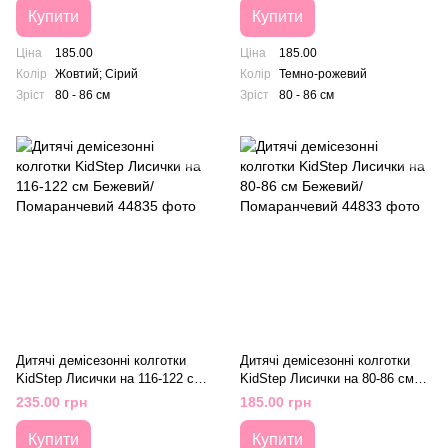
Купити
Купити
Ціна
185.00
Ціна
185.00
Колір
Жовтий; Сірий
Колір
Темно-рожевий
Зріст
80 - 86 см
Зріст
80 - 86 см
Дитячі демісезонні колготки
Дитячі демісезонні колготки
KidStep Лисички на 116-122 см
KidStep Лисички на 80-86 см
Бежевий/ Помаранчевий
Бежевий/ Помаранчевий
235.00 грн
185.00 грн
Купити
Купити