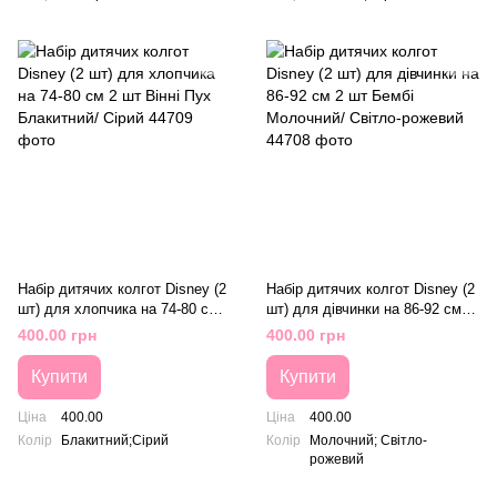
Набір дитячих колгот Disney (2
Набір дитячих колгот Disney (2
шт) для хлопчика на 74-80 см 2
шт) для дівчинки на 86-92 см 2
шт Вінні Пух Блакитний/ Сірий
шт Бембі Молочний/ Світло-
400.00 грн
400.00 грн
рожевий
Купити
Купити
Ціна
400.00
Ціна
400.00
Колір
Блакитний;Сірий
Колір
Молочний; Світло-
рожевий