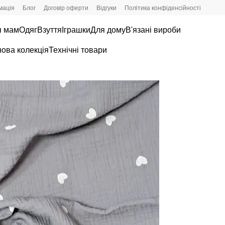
мація
Блог
Договір оферти
Відгуки
Політика конфіденсійності
я мам
Одяг
Взуття
Іграшки
Для дому
В'язані вироби
нова колекція
Технічні товари