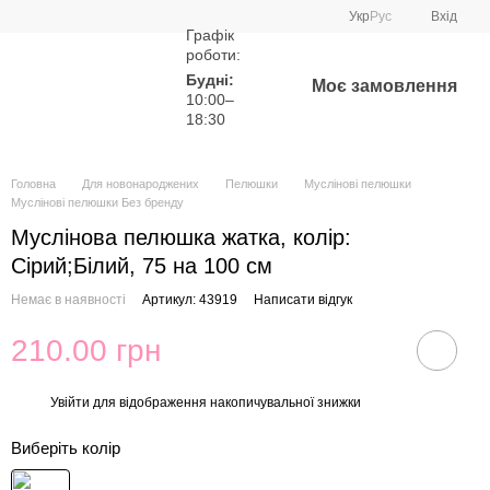
Укр
Рус
Вхід
Графік
роботи:
Будні:
Моє замовлення
10:00–
18:30
Головна
Для новонароджених
Пелюшки
Муслінові пелюшки
Муслінові пелюшки Без бренду
Муслінова пелюшка жатка, колір:
Сірий;Білий, 75 на 100 см
Немає в наявності
Артикул: 43919
Написати відгук
210.00 грн
Увійти
для відображення накопичувальної знижки
%
Виберіть колір