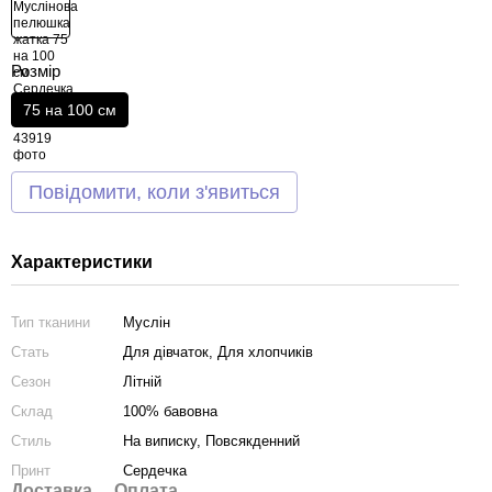
Розмір
75 на 100 см
Повідомити, коли з'явиться
Характеристики
Тип тканини
Муслін
Стать
Для дівчаток, Для хлопчиків
Сезон
Літній
Склад
100% бавовна
Стиль
На виписку, Повсякденний
Принт
Сердечка
Доставка
Оплата