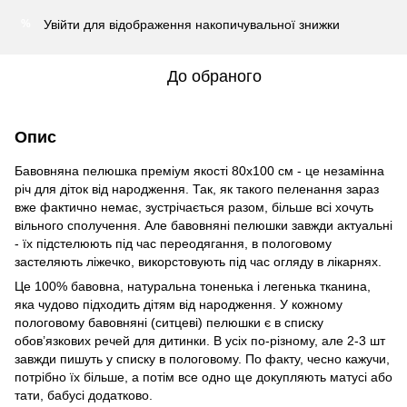
Увійти
для відображення накопичувальної знижки
%
До обраного
Опис
Бавовняна пелюшка преміум якості 80х100 см - це незамінна
річ для діток від народження. Так, як такого пеленання зараз
вже фактично немає, зустрічається разом, більше всі хочуть
вільного сполучення. Але бавовняні пелюшки завжди актуальні
- їх підстелюють під час переодягання, в пологовому
застеляють ліжечко, викорстовують під час огляду в лікарнях.
Це 100% бавовна, натуральна тоненька і легенька тканина,
яка чудово підходить дітям від народження. У кожному
пологовому бавовняні (ситцеві) пелюшки є в списку
обов’язкових речей для дитинки. В усіх по-різному, але 2-3 шт
завжди пишуть у списку в пологовому. По факту, чесно кажучи,
потрібно їх більше, а потім все одно ще докупляють матусі або
тати, бабусі додатково.