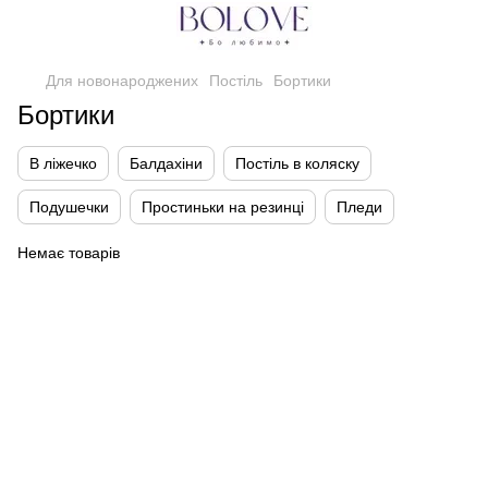
Для новонароджених
Постіль
Бортики
Бортики
В ліжечко
Балдахіни
Постіль в коляску
Подушечки
Простиньки на резинці
Пледи
Немає товарів