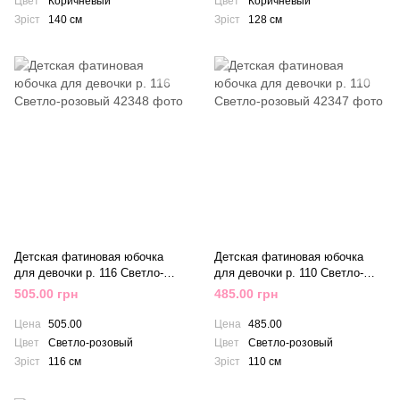
Цвет
Коричневый
Цвет
Коричневый
Зріст
140 см
Зріст
128 см
Детская фатиновая юбочка
Детская фатиновая юбочка
для девочки р. 116 Светло-
для девочки р. 110 Светло-
розовый
розовый
505.00 грн
485.00 грн
Цена
505.00
Цена
485.00
Цвет
Светло-розовый
Цвет
Светло-розовый
Зріст
116 см
Зріст
110 см