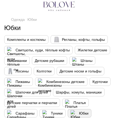
Одежда
Юбки
Юбки
Комплекты и костюмы
Регланы, кофты, гольфы
Свитшоты, худи, тёплые кофты
Жилетки детские
Вышиванки
Детские рубашки
Штаны
Лосины
Колготки
Детские носки и гольфы
Пижамы
Комбинезоны детские
Курточки
Шапочки для дітей
Шарфы, хомуты, манишки
Детские перчатки и перчатки
Платья
Сарафаны
Туники
Юбки