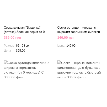
Соска круглая "Вишенка"
Соска ортондонтическая с
(латекс) Зеленая серия от 0
широким горлышком силикон
месяцев S (медленный поток)
(от 0 месяцев) Л
365.00 грн
146.00 грн
2 шт NIP
Размер
62 - 68 см
Цена
146.00
Цена
365.00