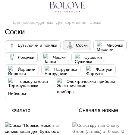
Для новорожденных
Для кормления
Соски
Соски
Бутылочки и поилки
Соски
Мисочки
Ложечки
Чашки
Сушилки
Йоршики
Нагрудники
Фартухи
Термоупаковки
Электрические приборы
Ниблеры
Фильтр
Сначала новые