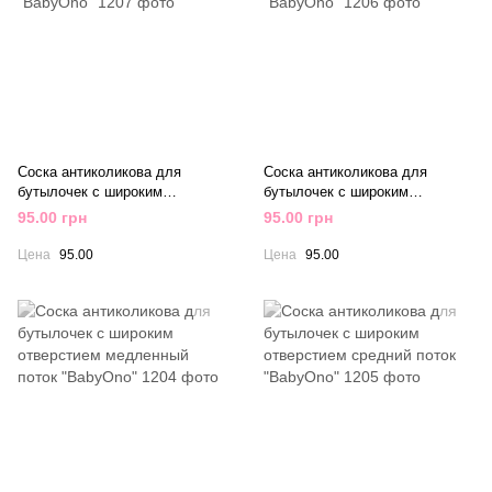
Соска антиколикова для
Соска антиколикова для
бутылочек с широким
бутылочек с широким
отверстием для каш "BabyOno"
отверстием быстрый поток
95.00 грн
95.00 грн
"BabyOno"
Цена
95.00
Цена
95.00