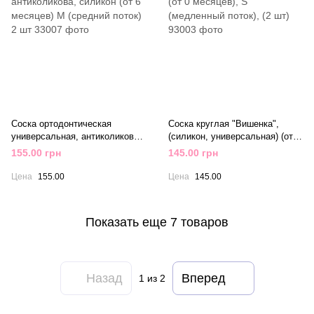
Соска ортодонтическая
Соска круглая "Вишенка",
универсальная, антиколикова,
(силикон, универсальная) (от 0
силикон (от 6 месяцев) М
месяцев), S (медленный
155.00 грн
145.00 грн
(средний поток) 2 шт
поток), (2 шт)
Цена
155.00
Цена
145.00
Показать еще 7 товаров
Назад
Вперед
1
из 2