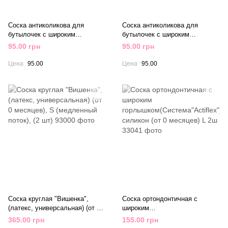
Соска антиколикова для
Соска антиколикова для
бутылочек с широким
бутылочек с широким
отверстием медленный поток
отверстием средний поток
95.00 грн
95.00 грн
"BabyOno"
"BabyOno"
Цена
95.00
Цена
95.00
Соска круглая "Вишенка",
Соска ортондонтичная с
(латекс, универсальная) (от 0
широким
месяцев), S (медленный
горлышком(Система"Aсtiflex")а
365.00 грн
155.00 грн
поток), (2 шт)
нтиколикова, силикон (от 0