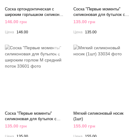
Соска ортондонтическая с
Соска "Первые моменты"
широким горлышком силикон
силиконовая для бутылок с
(от 0 месяцев) С
широким горлом L быстрый
146.00 грн
135.00 грн
поток
Цена
146.00
Цена
135.00
Соска "Первые моменты"
Мягкий силиконовый носик
силиконовая для бутылок с
(1шт)
широким горлом M средний
135.00 грн
155.00 грн
поток
Цена
135.00
Цена
155.00