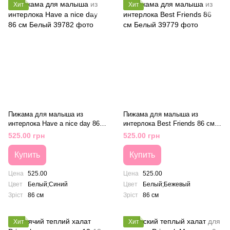
Хит
Хит
Пижама для малыша из
Пижама для малыша из
интерлока Have a nice day 86
интерлока Best Friends 86 см
см Белый
Белый
525.00 грн
525.00 грн
Купить
Купить
Цена
525.00
Цена
525.00
Цвет
Белый;Синий
Цвет
Белый;Бежевый
Зріст
86 см
Зріст
86 см
Хит
Хит