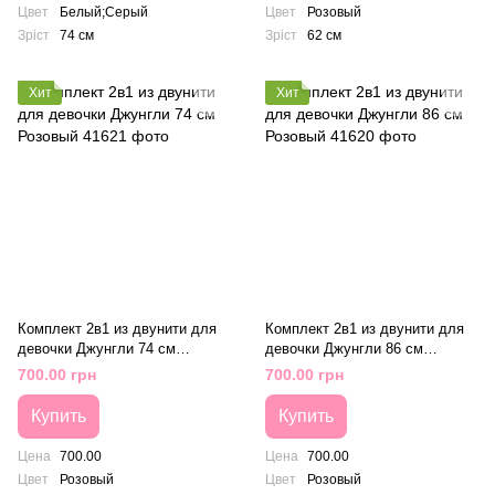
Цвет
Белый;Серый
Цвет
Розовый
Зріст
74 см
Зріст
62 см
Хит
Хит
Комплект 2в1 из двунити для
Комплект 2в1 из двунити для
девочки Джунгли 74 см
девочки Джунгли 86 см
Розовый
Розовый
700.00 грн
700.00 грн
Купить
Купить
Цена
700.00
Цена
700.00
Цвет
Розовый
Цвет
Розовый