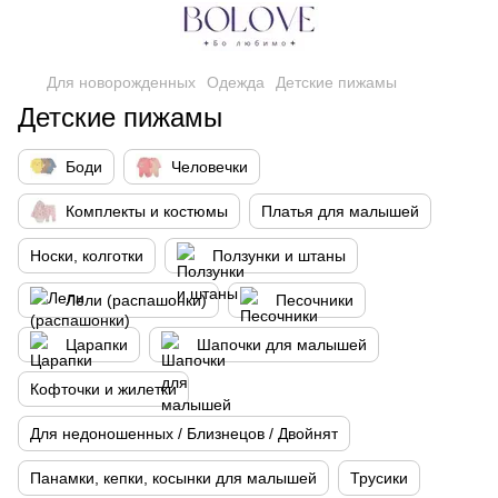
Для новорожденных
Одежда
Детские пижамы
Детские пижамы
Боди
Человечки
Комплекты и костюмы
Платья для малышей
Носки, колготки
Ползунки и штаны
Лели (распашонки)
Песочники
Царапки
Шапочки для малышей
Кофточки и жилетки
Для недоношенных / Близнецов / Двойнят
Панамки, кепки, косынки для малышей
Трусики