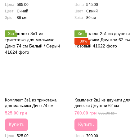
Цена
585.00
Цена
545.00
Цвет
Синий
Цвет
Синий
Зріст
86 см
Зріст
80 см
Хит
Хит
−30%
Комплект 3в1 из трикотажа
Комплект 2в1 из двунити для
для мальчика Дино 74 см
девочки Джунгли 62 см
Белый / Серый
Розовый
525.00 грн
700.00 грн
995.00 грн
Купить
Купить
Цена
525.00
Цена
700.00