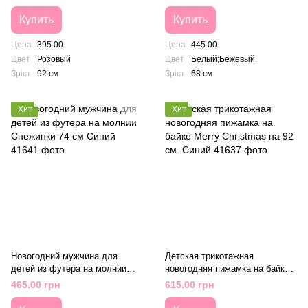
Белый / Бежевый
Купить
Купить
Цена
395.00
Цена
445.00
Цвет
Розовый
Цвет
Белый;Бежевый
Зріст
92 см
Зріст
68 см
Хит
Хит
Новогодний мужчина для
Детская трикотажная
детей из футера на молнии
новогодняя пижамка на байке
Снежинки 74 см Синий
Merry Christmas на 92 см.
465.00 грн
615.00 грн
Синий