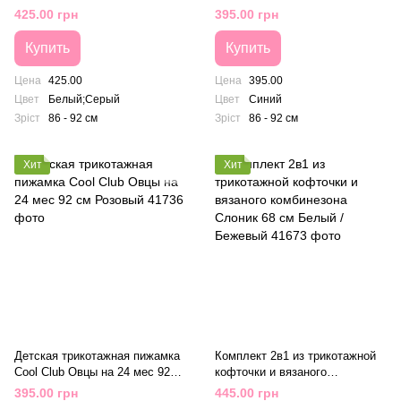
на 86-92 см Белый/ Серый
см
425.00 грн
395.00 грн
Купить
Купить
Цена
425.00
Цена
395.00
Цвет
Белый;Серый
Цвет
Синий
Зріст
86 - 92 см
Зріст
86 - 92 см
Хит
Хит
Детская трикотажная пижамка
Комплект 2в1 из трикотажной
Cool Club Овцы на 24 мес 92
кофточки и вязаного
см Розовый
комбинезона Слоник 68 см
395.00 грн
445.00 грн