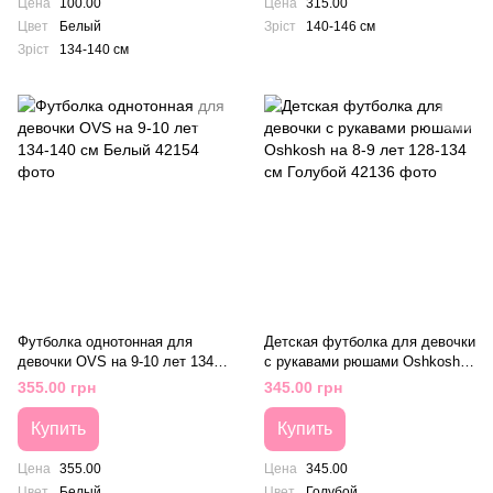
Цена
100.00
Цена
315.00
Цвет
Белый
Зріст
140-146 см
Зріст
134-140 см
Футболка однотонная для
Детская футболка для девочки
девочки OVS на 9-10 лет 134-
с рукавами рюшами Oshkosh
140 см Белый
на 8-9 лет 128-134 см Голубой
355.00 грн
345.00 грн
Купить
Купить
Цена
355.00
Цена
345.00
Цвет
Белый
Цвет
Голубой