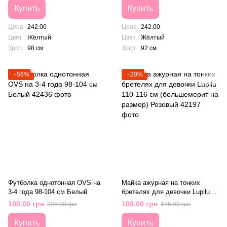
Купить
Купить
Цена
242.00
Цена
242.00
Цвет
Жёлтый
Цвет
Жёлтый
Зріст
98 см
Зріст
92 см
−56%
−20%
Футболка однотонная OVS на
Майка ажурная на тонких
3-4 года 98-104 см Белый
бретелях для девочки Lupilu
110-116 см (большемерит на
100.00 грн
100.00 грн
225.00 грн
125.00 грн
размер) Розовый
Купить
Купить