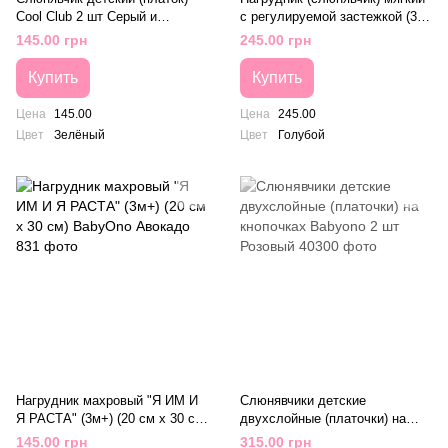
Cool Club 2 шт Серый и
с регулируемой застежкой (32
Зеленый
см x 23 см) Голубой
145.00 грн
245.00 грн
Купить
Купить
Цена
145.00
Цена
245.00
Цвет
Зелёный
Цвет
Голубой
Нагрудник махровый "Я ИМ И
Слюнявчики детские
Я РАСТА" (3м+) (20 см x 30 см)
двухслойные (платочки) на
BabyOno Авокадо
кнопочках Babyono 2 шт
145.00 грн
315.00 грн