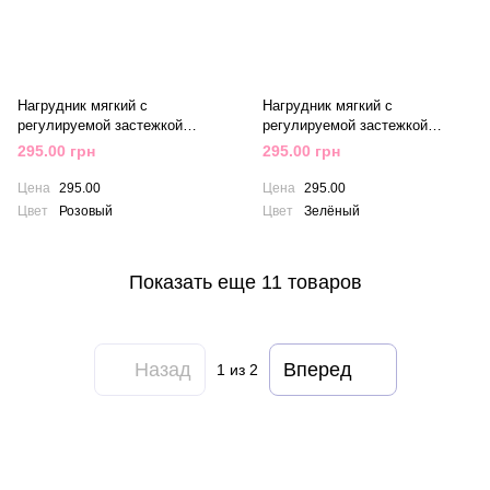
Нагрудник мягкий с
Нагрудник мягкий с
регулируемой застежкой
регулируемой застежкой
Babyono Сердечки Розовый
Babyono Следы Зеленый
295.00 грн
295.00 грн
Цена
295.00
Цена
295.00
Цвет
Розовый
Цвет
Зелёный
Показать еще 11 товаров
Назад
Вперед
1
из 2