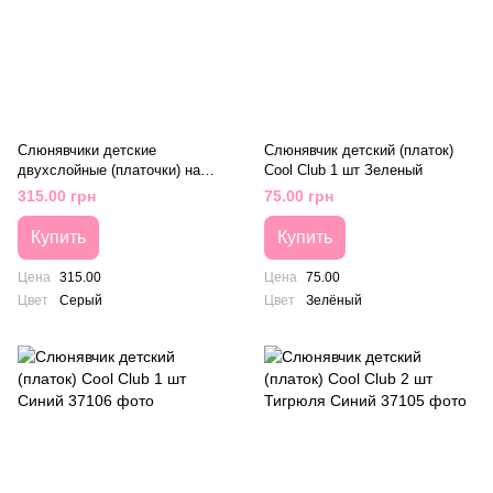
Слюнявчики детские
Слюнявчик детский (платок)
двухслойные (платочки) на
Cool Club 1 шт Зеленый
кнопочках Babyono 2 шт Серый
315.00 грн
75.00 грн
Купить
Купить
Цена
315.00
Цена
75.00
Цвет
Серый
Цвет
Зелёный