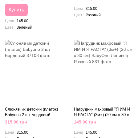
Розовый
Цена
315.00
Купить
Цвет
Розовый
Цена
145.00
Цвет
Зелёный
Слюнявчик детский (платок)
Нагрудник махровый "Я ИМ И
Babyono 2 шт Бордовый
Я РАСТА" (3м+) (20 см x 30 см)
BabyOno Ленивец Розовый
315.00 грн
145.00 грн
Цена
315.00
Цена
145.00