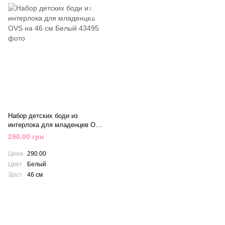
Набор детских боди из
интерлока для младенцев OVS
на 46 см Белый
290.00 грн
Цена
290.00
Цвет
Белый
Зріст
46 см