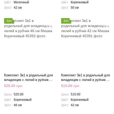
Цвет
Молочный
Цвет
Коричневый
Зріст
42 см
Зріст
50 см
Хит
Хит
Комплект 3в1 в родильный для
Комплект 3в1 в родильный для
младенцев с лелей в рубчик
младенцев с лелей в рубчик
46 см Мишка Коричневый
42 см Мишка Коричневый
525.00 грн
515.00 грн
Цена
525.00
Цена
515.00
Цвет
Коричневый
Цвет
Коричневый
Зріст
46 см
Зріст
42 см