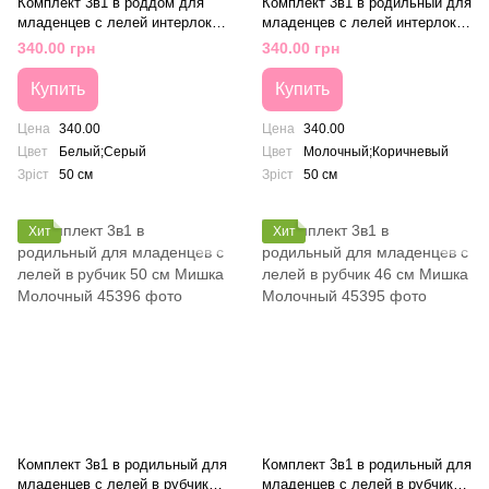
Комплект 3в1 в роддом для
Комплект 3в1 в родильный для
младенцев с лелей интерлок
младенцев с лелей интерлок
на 50 см Котик Белый/ Серый
на 50 см Зоопарк Молочный/
340.00 грн
340.00 грн
Коричневый
Купить
Купить
Цена
340.00
Цена
340.00
Цвет
Белый;Серый
Цвет
Молочный;Коричневый
Зріст
50 см
Зріст
50 см
Хит
Хит
Комплект 3в1 в родильный для
Комплект 3в1 в родильный для
младенцев с лелей в рубчик
младенцев с лелей в рубчик