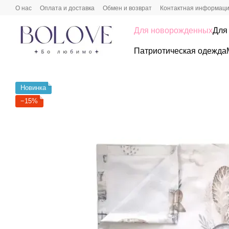
Перейти к основному контенту
О нас
Оплата и доставка
Обмен и возврат
Контактная информац
Для новорожденных
Для
Патриотическая одежда
Новинка
−15%