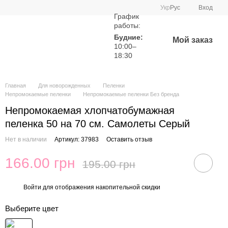
Укр
Рус
Вход
График
работы:
Будние:
Мой заказ
10:00–
18:30
Главная
Для новорожденных
Пеленки
Непромокаемые пеленки
Непромокаемые пеленки Без бренда
Непромокаемая хлопчатобумажная
пеленка 50 на 70 см. Самолеты Серый
Нет в наличии
Артикул: 37983
Оставить отзыв
166.00 грн
195.00 грн
Войти
для отображения накопительной скидки
%
Выберите цвет