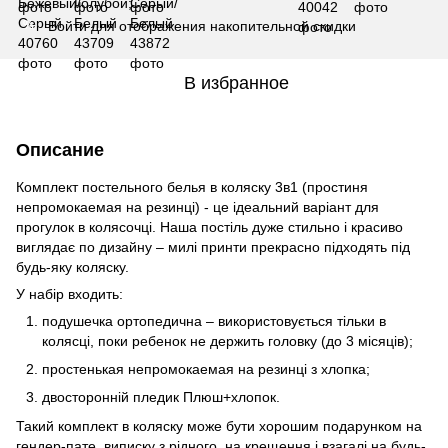
Войти
для отображения накопительной скидки
%
В избранное
Описание
Комплект постельного белья в коляску 3в1 (простиня
непромокаемая на резинці) - це ідеальний варіант для
прогулок в колясочці. Наша постіль дуже стильно і красиво
виглядає по дизайну – милі принти прекрасно підходять під
будь-яку коляску.
У набір входить:
подушечка ортопедична – використовується тільки в
колясці, поки ребенок не держить головку (до 3 місяців);
простенькая непромокаемая на резинці з хлопка;
двосторонній пледик Плюш+хлопок.
Такий комплект в коляску може бути хорошим подарунком на
гендер-пате, виписку з рідного, на крещення і взагалі на будь-