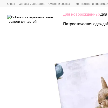
Перейти к основному контенту
О нас
Оплата и доставка
Обмен и возврат
Контактная информац
Для новорожденных
Для
Патриотическая одежда