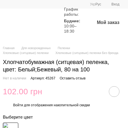
Укр
Рус
Вход
График
работы:
Будние:
Мой заказ
10:00–
18:30
Главная
Для новорожденных
Пеленки
Хлопковые (ситцовые) пеленки
Хлопковые (ситцовые) пеленки Без бренда
Хлопчатобумажная (ситцевая) пеленка,
цвет: Белый;Бежевый, 80 на 100
Нет в наличии
Артикул: 45267
Оставить отзыв
102.00 грн
Войти
для отображения накопительной скидки
%
Выберите цвет