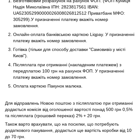
Безготівковий розрахунок на рахунок ФОП. (ФОП Куниця
Надія Миколаївна ІПН: 2823817561 IBAN:
UA523052990000026008026812512 Приватбанк МФО:
305299).У призначенні платежу вкажіть номер
замовлення.
Онлайн-оплата банківською карткою Liqpay. У призначенні
платежу вкажіть номер замовлення.
Готівка (тільки для способу доставки "Самовивіз у місті
Києві").
Післяплата при отриманні (накладеним платежем) з
передплатою 100 грн на рахунок ФОП. У призначенні
платежу вкажіть номер замовлення.
Оплата карткою Пакунок малюка.
Для відправлень Новою поштою з післяплатою при отриманні
додається комісія від оголошеної вартості понад 500 грн 0,5%
та післяплата (грошовий переказ) 2% + 20 грн.
Також варто врахувати, що на посилки, що потребують
додаткового пакування, додається ще вартість коробки від 10
до 70 грн.