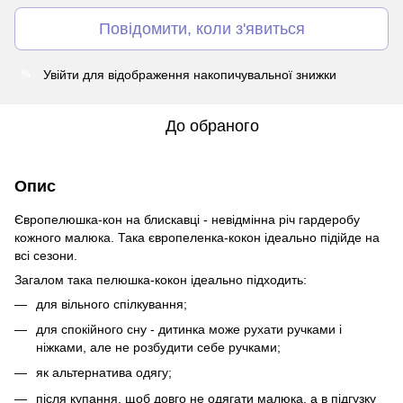
Повідомити, коли з'явиться
Увійти
для відображення накопичувальної знижки
%
До обраного
Опис
Європелюшка-кон на блискавці - невідмінна річ гардеробу
кожного малюка. Така європеленка-кокон ідеально підійде на
всі сезони.
Загалом така пелюшка-кокон ідеально підходить:
для вільного спілкування;
для спокійного сну - дитинка може рухати ручками і
ніжками, але не розбудити себе ручками;
як альтернатива одягу;
після купання, щоб довго не одягати малюка, а в підгузку